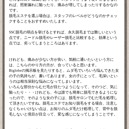
れば、照射漏れに陥ったり、痛みが増してしまったりするかなの
です。
脱毛エステを選ぶ場合は、スタッフのレベルがどうなのかチェッ
クすることをおすすめいたします。
SSC脱毛の弱点を挙げるとすれば、永久脱毛までは難しいという
点です。ニードル脱毛やレーザー脱毛と比較すると、効果という
点では、劣ってしまうところはあります。
けれども、痛みが少ない方が良い、気軽に通いたいという方に
は、こちらのやり方の方が、合っていると思います。
Biglobeの掲示板を見たりすると、ムダ毛でいろいろ悩んできた女
の子の気持ちが、書いてあります。女の子にとって、毛深いとい
うのは相当深刻な悩みになってしまいます。
いろんな部分からむだ毛が目たつようになって、そのつど、気に
陥ったり・・・けれども、今は誰でも簡単に脱毛できるようにな
ったので、そのような女の子には、脱毛サロンでむだ毛を処理し
て頂きたいですね。脱毛エステでお知り脱毛をする場合、注意し
なくちゃいけない点は、お知りのムダ毛だけ処理して、背中を脱
毛しないと境目が目立って、変な感じになってしまうことです。