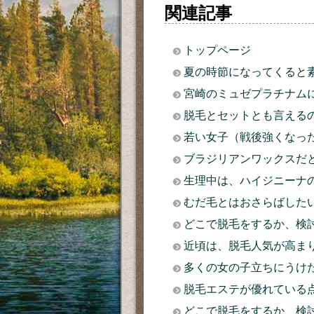
関連記事
トップページ
夏の時節になってくると
宮崎のミュゼプラチナム
脱毛とセットとも言える
若い女子（戦後強くなっ
ブラジリアンワックスだ
生理中は、ハイジニーナ
むだ毛とはおさらばした
どこで脱毛をするか、検
近頃は、脱毛人気が高ま
多くの女の子立ちにうけ
脱毛エステが優れている
どこで脱毛をするか、検