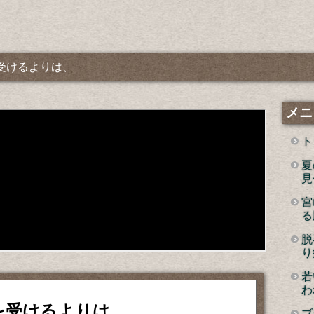
受けるよりは、
メニ
ト
夏
見
宮
る
脱
り
若
わ
を受けるよりは、
ブ