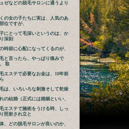
ュゼなどの脱毛サロンに通うより
くの女の子たちに実は、人気のあ
部位ですが、
子にとって毛深いというのは、か
り深刻
の時節に心配になってくるのが、
毛と言ったら、やっぱり痛みで
。 取
毛エステで必要なお金は、10年前
ら
毛は、いろいろな刺激そして乾燥
れの結婚（正式には婚姻といい、
毛エステで施術をうける時、しっ
り照射され立と
体、どの脱毛サロンが良いのか、