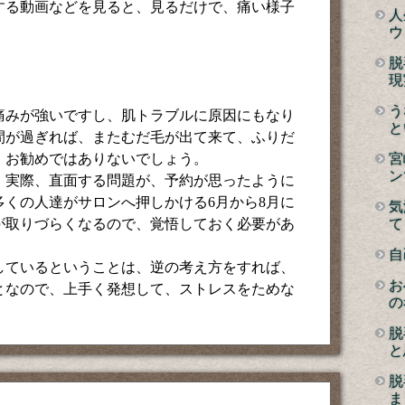
する動画などを見ると、見るだけで、痛い様子
人
ウ
脱
現
う
痛みが強いですし、肌トラブルに原因にもなり
と
間が過ぎれば、またむだ毛が出て来て、ふりだ
、お勧めではありないでしょう。
宮
ン
、実際、直面する問題が、予約が思ったように
くの人達がサロンへ押しかける6月から8月に
気
が取りづらくなるので、覚悟しておく必要があ
て
自
しているということは、逆の考え方をすれば、
お
となので、上手く発想して、ストレスをためな
の
脱
と
脱
ま