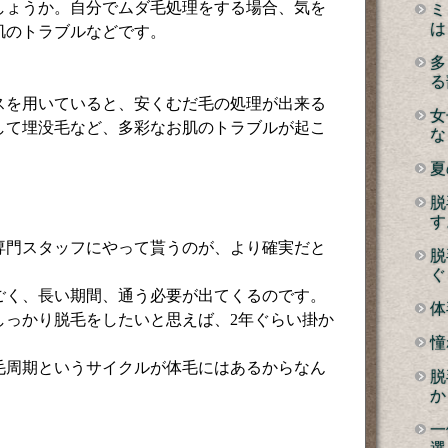
しょうか。自分でムダ毛処理をする場合、気を
ミ
は
肌のトラブルなどです。
多
る
スを用いていると、安くむだ毛の処理が出来る
女
して埋没毛など、多彩なお肌のトラブルが起こ
な
。
夏
脱
す
専門スタッフにやって貰うのが、より確実だと
脱
ぐ
ごく、長い期間、通う必要が出てくるのです。
体
しっかり脱毛をしたいと思えば、2年ぐらい掛か
憧
毛周期というサイクルが体毛にはあるからなん
脱
か
一