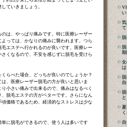
整していきましょう。
V
い
気
て
るのは、やっぱり痛みです。特に医療レーザー
脱
によっては、かなりの痛みに襲われます。つら
脱
脱毛エステへ行かれるのが良いです。医療レー
期
小さくなるので、不安を感じずに脱毛を受けら
女
は
をくらべた場合、どっちが良いのでしょうか？
脱
ては、医療レーザー脱毛の方が良いと思いま
自
より小さい痛みで出来るので、痛みはなるべく
脱
リ、脱毛エステの方がベターです。さらになん
と
手頃価格であるため、経済的なストレスは少な
夏
く
自
簡単に脱毛ができるので、使う人は多いです