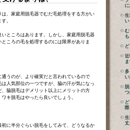
に
りは、家庭用脱毛器でむだ毛処理をする方がい
生
ます。
い
む
良いところはあります。しかし、家庭用脱毛器
も
いところの毛を処理するのには限界がありま
ど
近
ま
多
に通うのが、より確実だと言われているので
い
毛は人気部位の一つですが、脇の汗が気になっ
脱
だ、脇脱毛はデメリット以上にメリットの方
つ
、ワキ脱毛はやったら良いでしょう。
ど
際
生
丈
最初に半分ぐらい脱毛をしてみて、どうなるか