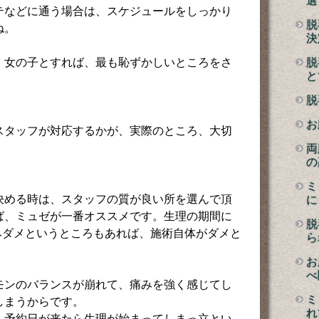
選
テなどに通う場合は、スケジュールをしっかり
脱
ね。
決
、女の子とすれば、最も恥ずかしいところをさ
脱
と
。
脱
お
スタッフが対応するかが、実際のところ、大切
両
の
ミ
決める時は、スタッフの質が良い所を選んで頂
に
ば、ミュゼが一番オススメです。生理の期間に
脱
みダメというところもあれば、施術自体がダメと
ら
お
べ
モンのバランスが崩れて、痛みを強く感じてし
ミ
しまうからです。
れ
、予約日が来たら生理が始まってしまっ立とい