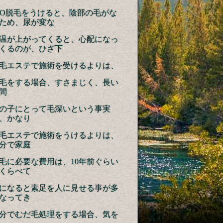
IO脱毛をうけると、陰部の毛がな
ため、尿が変な
温が上がってくると、心配になっ
くるのが、ひざ下
毛エステで施術を受けるよりは、
毛をする場合、すさまじく、長い
間
の子にとって毛深いという事実
、かなり
毛エステで施術をうけるよりは、
分で家庭
毛に必要な費用は、10年前ぐらい
くらべて
になると素足を人に見せる事が多
なってき
分でむだ毛処理をする場合、気を