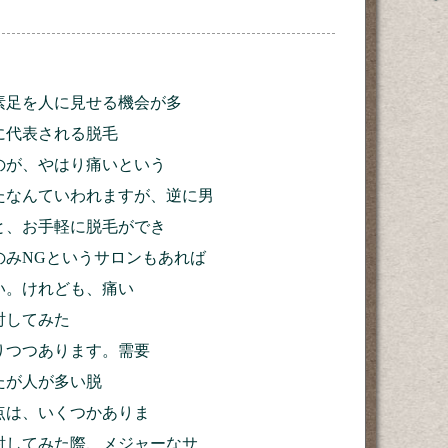
素足を人に見せる機会が多
に代表される脱毛
のが、やはり痛いという
たなんていわれますが、逆に男
と、お手軽に脱毛ができ
のみNGというサロンもあれば
い。けれども、痛い
討してみた
りつつあります。需要
たが人が多い脱
点は、いくつかありま
討してみた際、メジャーなサ