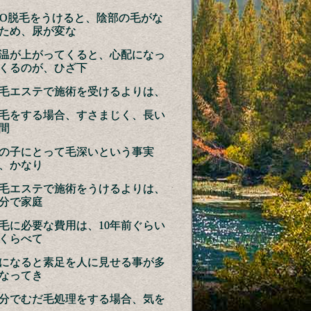
IO脱毛をうけると、陰部の毛がな
ため、尿が変な
温が上がってくると、心配になっ
くるのが、ひざ下
毛エステで施術を受けるよりは、
毛をする場合、すさまじく、長い
間
の子にとって毛深いという事実
、かなり
毛エステで施術をうけるよりは、
分で家庭
毛に必要な費用は、10年前ぐらい
くらべて
になると素足を人に見せる事が多
なってき
分でむだ毛処理をする場合、気を