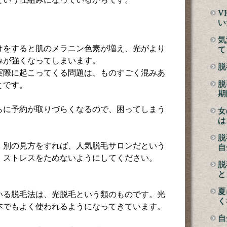
V
い
気
けをすると肌のメラニン色素が増え、光がより
て
みが強くなってしまいます。
脱
実際に起こってくる問題は、ものすごく混みあ
脱
とです。
期
らに予約が取りづらくなるので、困ってしまう
女
は
脱
、別の見方をすれば、人気脱毛サロンだという
自
、ストレスをためないようにしてください。
脱
と
夏
いる脱毛法は、光脱毛という類のものです。光
く
本でもよく使われるようになってきています。
自