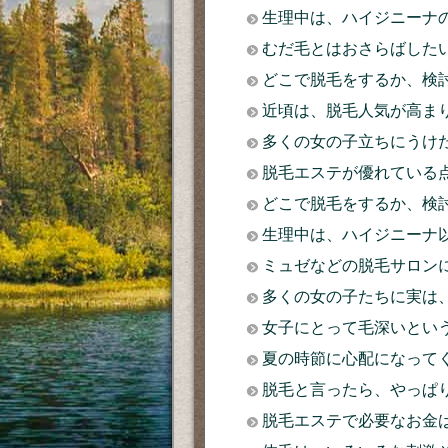
生理中は、ハイジニーナ
むだ毛とはおさらばした
どこで脱毛をするか、検
近頃は、脱毛人気が高ま
多くの女の子立ちにうけ
脱毛エステが優れている
どこで脱毛をするか、検
生理中は、ハイジニーナ
ミュゼなどの脱毛サロン
多くの女の子たちに実は
女子にとって毛深いとい
夏の時節に心配になって
脱毛と言ったら、やっぱり
脱毛エステで必要なお金は