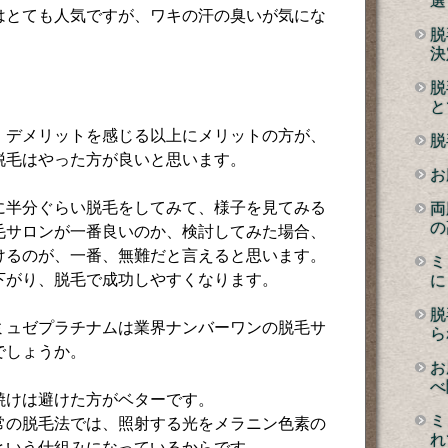
選
はとても人気ですが、ワキの汗の臭いが気にな
脱
決
脱
と
、デメリットを感じる以上にメリットの方が、
脱
脱毛はやった方が良いと思います。
お
に半分ぐらい脱毛をしてみて、様子を見てみる
両
の
毛サロンが一番良いのか、検討してみた場合、
けるのが、一番、無難だと言えると思います。
ミ
下がり、脱毛で成功しやすくなります。
に
脱
ミュゼプラチナムは業界ナンバーワンの脱毛サ
ら
でしょうか。
お
べ
焼けは避けた方がベターです。
ミ
常の脱毛法では、照射する光をメラニン色素の
れ
という仕組みになっているからです。