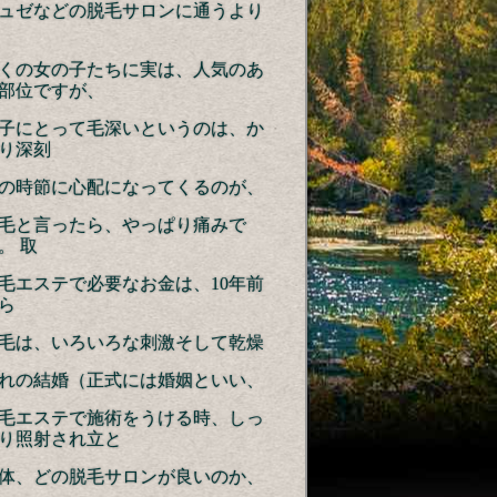
ュゼなどの脱毛サロンに通うより
くの女の子たちに実は、人気のあ
部位ですが、
子にとって毛深いというのは、か
り深刻
の時節に心配になってくるのが、
毛と言ったら、やっぱり痛みで
。 取
毛エステで必要なお金は、10年前
ら
毛は、いろいろな刺激そして乾燥
れの結婚（正式には婚姻といい、
毛エステで施術をうける時、しっ
り照射され立と
体、どの脱毛サロンが良いのか、