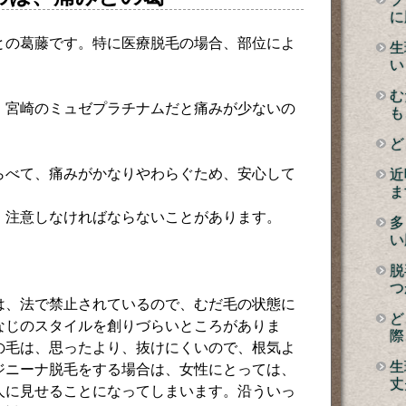
に
との葛藤です。特に医療脱毛の場合、部位によ
生
い
む
、宮崎のミュゼプラチナムだと痛みが少ないの
も
ど
らべて、痛みがかなりやわらぐため、安心して
近
ま
、注意しなければならないことがあります。
多
い
脱
つ
は、法で禁止されているので、むだ毛の状態に
ど
なじのスタイルを創りづらいところがありま
際
の毛は、思ったより、抜けにくいので、根気よ
生
ジニーナ脱毛をする場合は、女性にとっては、
丈
人に見せることになってしまいます。沿ういっ