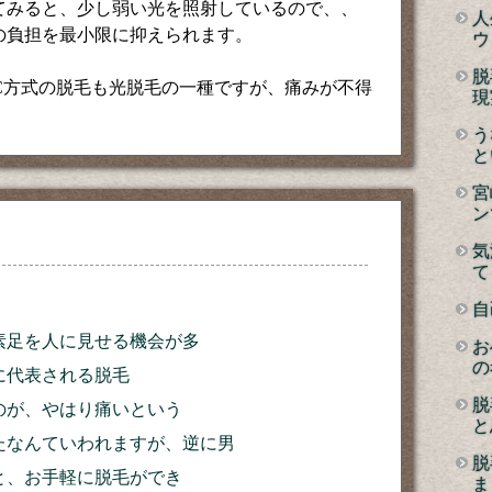
てみると、少し弱い光を照射しているので、、
人
の負担を最小限に抑えられます。
ウ
脱
C方式の脱毛も光脱毛の一種ですが、痛みが不得
現
。
う
と
宮
ン
気
て
自
素足を人に見せる機会が多
お
の
に代表される脱毛
脱
のが、やはり痛いという
と
たなんていわれますが、逆に男
脱
と、お手軽に脱毛ができ
ま