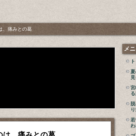
は、痛みとの葛
メニ
ト
夏
見
宮
る
脱
り
若
わ
のは、痛みとの葛
ブ