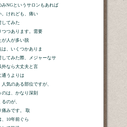
のみNGというサロンもあれば
い。けれども、痛い
討してみた
りつつあります。需要
たが人が多い脱
点は、いくつかありま
討してみた際、メジャーなサ
以外なら大丈夫と言
に通うよりは
、人気のある部位ですが、
うのは、かなり深刻
くるのが、
痛みです。 取
、10年前ぐら