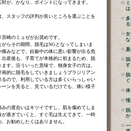
応対が、かなり、ポイントになってきます。
ミ
は
は、スタッフの評判が良いところを選ぶことを
多
る
女
り宮崎のミュゼがお奨めです。
な
ながらその期間、脱毛はNGとなってしまいま
夏
や痛みなどで、妊娠中の体に悪い影響が出る危
、出産後も、子育てが本格的に初まるため、脱
脱
す
きます。沿ういった意味で、独身女子の方は、
計画的に脱毛をしていきましょうブラジリアン
脱
来るので、利用している方は多くいらっしゃい
ぐ
シーンを見ると、見ているだけでも、痛い様子
体
憧
痛みの度合いはキツイですし、肌を傷めてしま
脱
数が過ぎていくと、すぐ毛は生えてきて、一時
か
め、お勧めしたくはありません。
一