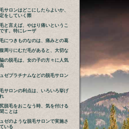
毛サロンはどこにしたらよいか、
定をしていく際
毛と言えば、やはり痛いというこ
です。特にレーザ
毛につきものなのは、痛みとの葛
腹周りにむだ毛があると、大切な
脇の脱毛は、女の子の方々に人気
高
ュゼプラチナムなどの脱毛サロン
毛サロンの利点は、いろいろ挙げ
れ
尻脱毛をおこなう時、気を付ける
聞ことは
ュゼのような脱毛サロンで実施さ
ている