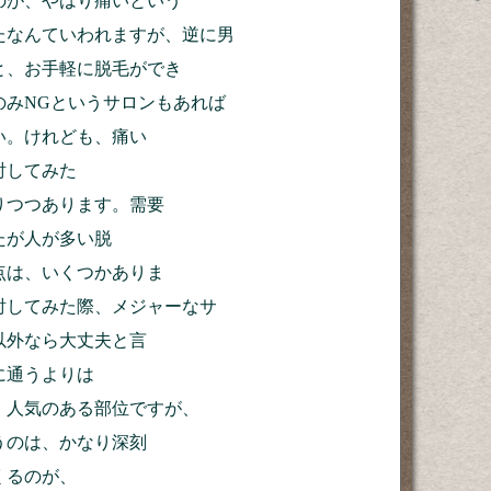
のが、やはり痛いという
たなんていわれますが、逆に男
と、お手軽に脱毛ができ
のみNGというサロンもあれば
い。けれども、痛い
討してみた
りつつあります。需要
たが人が多い脱
点は、いくつかありま
討してみた際、メジャーなサ
以外なら大丈夫と言
に通うよりは
、人気のある部位ですが、
うのは、かなり深刻
くるのが、