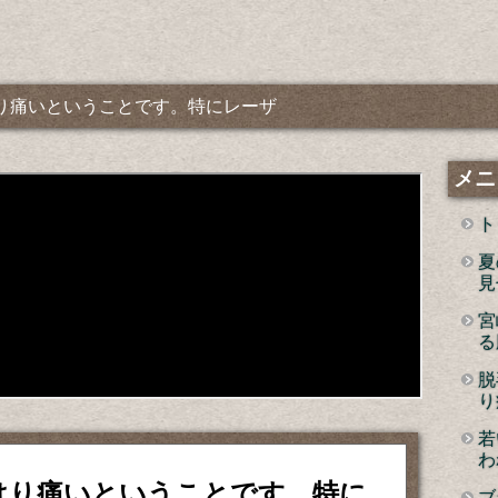
はり痛いということです。特にレーザ
メニ
ト
夏
見
宮
る
脱
り
若
わ
はり痛いということです。特に
ブ