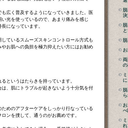
選
脱
本でも広く普及するようになっていきました。医
決
弱い光を使っているので、あまり痛みを感じ
脱
特長になっています。
と
用しているスムーズスキンコントロール方式も
脱
みやお肌への負担を極力抑えたい方にはお勧め
お
両
の
ミ
に
れるというはたらきを持っています。
合は、肌にトラブルが起きないよう十分気を付
脱
ら
お
のためのアフターケアをしっかり行なっている
べ
サロンを捜して、通うのがお薦めです。
ミ
れ