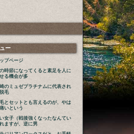
ュー
ップページ
の時節になってくると素足を人に
せる機会が多
崎のミュゼプラチナムに代表され
脱毛
毛とセットとも言えるのが、やは
痛いという
い女子（戦後強くなったなんてい
れますが、逆に男
ラジリアンワックスだと、お手軽