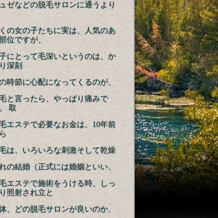
ュゼなどの脱毛サロンに通うより
くの女の子たちに実は、人気のあ
部位ですが、
子にとって毛深いというのは、か
り深刻
の時節に心配になってくるのが、
毛と言ったら、やっぱり痛みで
。 取
毛エステで必要なお金は、10年前
ら
毛は、いろいろな刺激そして乾燥
れの結婚（正式には婚姻といい、
毛エステで施術をうける時、しっ
り照射され立と
体、どの脱毛サロンが良いのか、