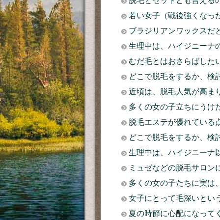
脱毛とセットとも言える
若い女子（戦後強くなっ
ブラジリアンワックスだ
生理中は、ハイジニーナ
むだ毛とはおさらばした
どこで脱毛をするか、検
近頃は、脱毛人気が高ま
多くの女の子立ちにうけ
脱毛エステが優れている
どこで脱毛をするか、検
生理中は、ハイジニーナ
ミュゼなどの脱毛サロン
多くの女の子たちに実は
女子にとって毛深いとい
夏の時節に心配になって