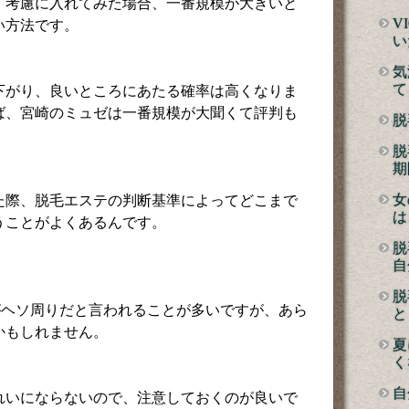
、考慮に入れてみた場合、一番規模が大きいと
V
い方法です。
い
気
て
下がり、良いところにあたる確率は高くなりま
ば、宮崎のミュゼは一番規模が大聞くて評判も
脱
。
脱
期
女
た際、脱毛エステの判断基準によってどこまで
は
うことがよくあるんです。
脱
自
脱
がヘソ周りだと言われることが多いですが、あら
と
かもしれません。
夏
く
自
れいにならないので、注意しておくのが良いで