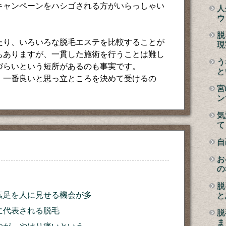
キャンペーンをハシゴされる方がいらっしゃい
人
ウ
脱
たり、いろいろな脱毛エステを比較することが
現
もありますが、一貫した施術を行うことは難し
う
づらいという短所があるのも事実です。
と
、一番良いと思っ立ところを決めて受けるの
宮
ン
気
て
自
お
の
脱
素足を人に見せる機会が多
と
に代表される脱毛
脱
ま