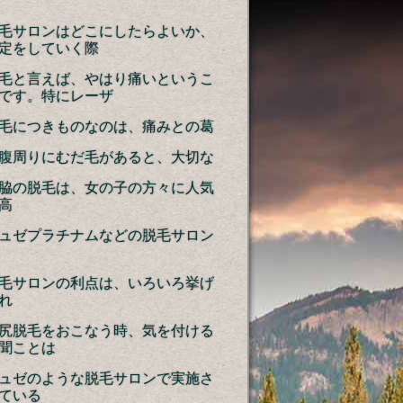
毛サロンはどこにしたらよいか、
定をしていく際
毛と言えば、やはり痛いというこ
です。特にレーザ
毛につきものなのは、痛みとの葛
腹周りにむだ毛があると、大切な
脇の脱毛は、女の子の方々に人気
高
ュゼプラチナムなどの脱毛サロン
毛サロンの利点は、いろいろ挙げ
れ
尻脱毛をおこなう時、気を付ける
聞ことは
ュゼのような脱毛サロンで実施さ
ている