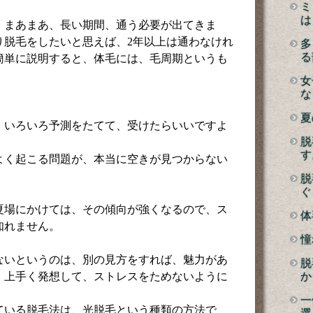
ミ
は
、まあまあ、長い期間、通う必要が出てきま
り脱毛をしたいと思えば、2年以上は通わなけれ
多
る
簡単に説明すると、体毛には、毛周期というも
女
な
夏
、いろいろ予測をたてて、受けたらいいですよ
脱
す
よく起こる問題が、本当に空きが見つからない
脱
ぐ
夏場にかけては、その傾向が強くなるので、ス
体
知れません。
憧
ないというのは、別の見方をすれば、魅力があ
脱
、上手く発想して、ストレスをためないように
か
一
ている脱毛法は、光脱毛という種類の方法で