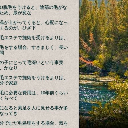
IO脱毛をうけると、陰部の毛がな
ため、尿が変な
温が上がってくると、心配になっ
くるのが、ひざ下
毛エステで施術を受けるよりは、
毛をする場合、すさまじく、長い
間
の子にとって毛深いという事実
、かなり
毛エステで施術をうけるよりは、
分で家庭
毛に必要な費用は、10年前ぐらい
くらべて
になると素足を人に見せる事が多
なってき
分でむだ毛処理をする場合、気を