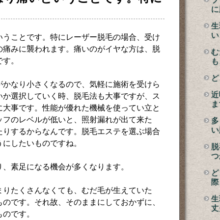
に
生
い
いうことです。特にレーザー脱毛の場合、受け
の痛みに襲われます。痛いのがイヤな方は、脱
む
です。
も
ど
がかなり小さくなるので、気軽に施術を受けら
近
いか選択していく時、脱毛法も大事ですが、ス
ま
に大事です。性能が優れた機械を使ってい立と
ッフのレベルが低いと、照射漏れが出て来た
多
い
たりするからなんです。脱毛エステを選ぶ場合
うにしたいものですね。
脱
つ
り、素足になる機会が多くなります。
ど
際
まりたくさんなくても、むだ毛が生えていた
生
ものです。それ故、そのままにしておかずに、
丈
ものです。